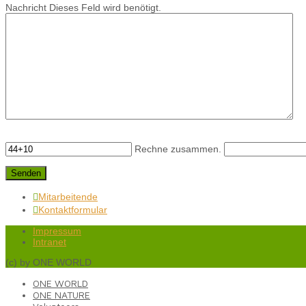
Nachricht
Dieses Feld wird benötigt.
Rechne zusammen.
Mitarbeitende

Kontaktformular

Impressum
Intranet
(c) by ONE WORLD
ONE WORLD
ONE NATURE