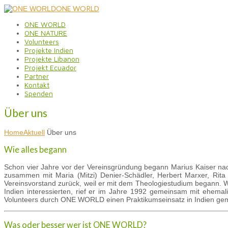
ONE WORLD
ONE WORLD
ONE NATURE
Volunteers
Projekte Indien
Projekte Libanon
Projekt Ecuador
Partner
Kontakt
Spenden
Über uns
Home
Aktuell
Über uns
Wie alles begann
Schon vier Jahre vor der Vereinsgründung begann Marius Kaiser nach
zusammen mit Maria (Mitzi) Denier-Schädler, Herbert Marxer, Rita
Vereinsvorstand zurück, weil er mit dem Theologiestudium begann. We
Indien interessierten, rief er im Jahre 1992 gemeinsam mit ehem
Volunteers durch ONE WORLD einen Praktikumseinsatz in Indien gemac
Was oder besser wer ist ONE WORLD?