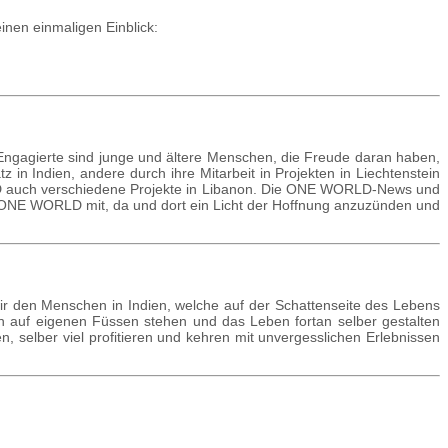
nen einmaligen Einblick:
-Engagierte sind junge und ältere Menschen, die Freude daran haben,
in Indien, andere durch ihre Mitarbeit in Projekten in Liechtenstein
ORLD auch verschiedene Projekte in Libanon. Die ONE WORLD-News und
on ONE WORLD mit, da und dort ein Licht der Hoffnung anzuzünden und
r den Men­schen in In­dien, welche auf der Schattenseite des Le­bens
e­nen auf eigenen Füssen stehen und das Leben fortan selber gestalten
n, selber viel profitieren und kehren mit unvergesslichen Erlebnissen