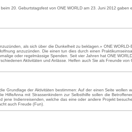
n beim 20. Geburtstagsfest von ONE WORLD am 23. Juni 2012 gaben ei
ht anzuzünden, als sich über die Dunkelheit zu beklagen.» ONE WORLD
Hoffnung anzuzünden. Die einen tun dies durch einen Praktikumseinsatz 
ch einmalige oder regelmässige Spenden. Seit vier Jahren hat ONE W
erschiedenen Aktivitäten und Anlässe. Helfen auch Sie als Freunde v
Grund­la­ge der Aktivi­tä­ten bestimmen: Auf der einen Seite wollen wi
HilfeAnna mit Strassenkindern zur Selbst­­hilfe sollen die Be­trof­­f
s und jene Indienreisenden, welche das eine oder andere Projekt besuche
acht auch Freude (Fun).