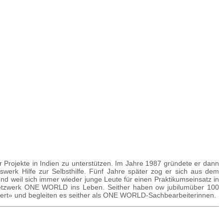
 Projekte in Indien zu unterstützen. Im Jahre 1987 gründete er dann
werk Hilfe zur Selbsthilfe. Fünf Jahre später zog er sich aus dem
nd weil sich immer wieder junge Leute für einen Praktikumseinsatz in
e Netzwerk ONE WORLD ins Leben. Seither haben ow jubilumüber 100
rt» und begleiten es seither als ONE WORLD-Sach­bear­bei­terinnen.