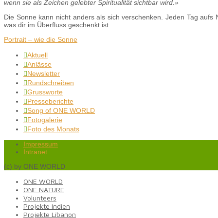
wenn sie als Zeichen gelebter Spiritualität sichtbar wird.»
Die Sonne kann nicht anders als sich verschenken. Jeden Tag aufs N
was dir im Überfluss geschenkt ist.
Portrait – wie die Sonne
Aktuell

Anlässe

Newsletter

Rundschreiben

Grussworte

Presseberichte

Song of ONE WORLD

Fotogalerie

Foto des Monats

Impressum
Intranet
(c) by ONE WORLD
ONE WORLD
ONE NATURE
Volunteers
Projekte Indien
Projekte Libanon