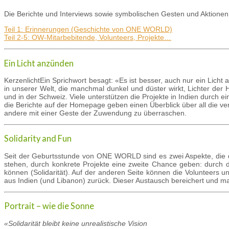
Die Berichte und Interviews sowie symbolischen Gesten und Aktione
Teil 1: Erinnerungen (Geschichte von ONE WORLD)
Teil 2-5: OW-Mitarbebitende, Volunteers, Projekte…
Ein Licht anzünden
KerzenlichtEin Sprichwort besagt: «Es ist besser, auch nur ein Lic
in unserer Welt, die manchmal dunkel und düster wirkt, Lichter der 
und in der Schweiz. Viele unterstützen die Projekte in Indien dur
die Berichte auf der Homepage geben einen Überblick über all die v
andere mit einer Geste der Zuwendung zu überraschen.
Solidarity and Fun
Seit der Geburtsstunde von ONE WORLD sind es zwei Aspekte, die die 
stehen, durch konkrete Projekte eine zweite Chance geben: durch die 
können (Soli­dari­tät). Auf der ande­ren Seite können die Volun­teer
aus Indien (und Libanon) zurück. Dieser Austausch bereichert und m
Portrait – wie die Sonne
«Solidarität bleibt keine unrealistische Vision