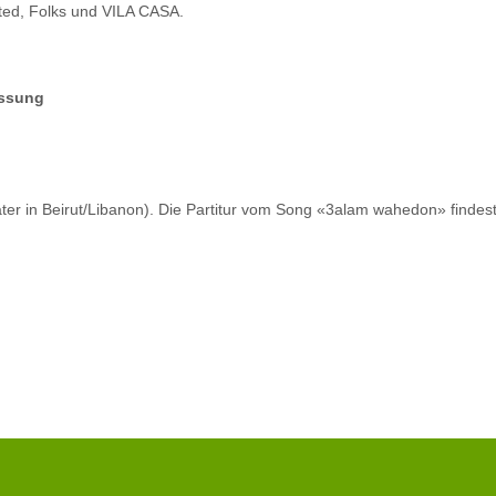
ted, Folks und VILA CASA.
assung
ter in Beirut/Libanon). Die Partitur vom Song «3alam wahedon» findes