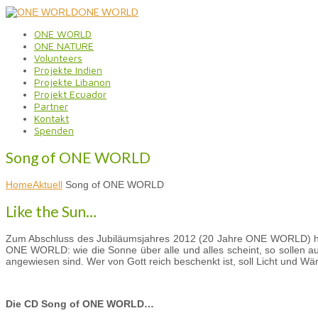
ONE WORLD
ONE WORLD
ONE NATURE
Volunteers
Projekte Indien
Projekte Libanon
Projekt Ecuador
Partner
Kontakt
Spenden
Song of ONE WORLD
Home
Aktuell
Song of ONE WORLD
Like the Sun…
Zum Abschluss des Jubiläumsjahres 2012 (20 Jahre ONE WORLD) hab
ONE WORLD: wie die Sonne über alle und alles scheint, so sollen a
angewiesen sind. Wer von Gott reich beschenkt ist, soll Licht und Wä
Die CD Song of ONE WORLD…