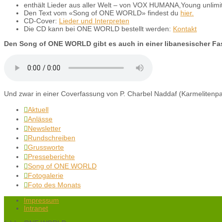
enthält Lieder aus aller Welt – von VOX HUMANA,Young unlimi
Den Text vom «Song of ONE WORLD» findest du
hier.
CD-Cover:
Lieder und Interpreten
Die CD kann bei ONE WORLD bestellt werden:
Kontakt
Den Song of ONE WORLD gibt es auch in einer libanesischer F
Und zwar in einer Coverfassung von P. Charbel Naddaf (Karmelitenpa
Aktuell

Anlässe

Newsletter

Rundschreiben

Grussworte

Presseberichte

Song of ONE WORLD

Fotogalerie

Foto des Monats

Impressum
Intranet