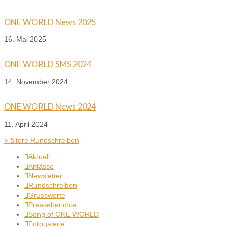
ONE WORLD News 2025
16. Mai 2025
ONE WORLD SMS 2024
14. November 2024
ONE WORLD News 2024
11. April 2024
> ältere Rundschreiben
Aktuell

Anlässe

Newsletter

Rundschreiben

Grussworte

Presseberichte

Song of ONE WORLD

Fotogalerie
