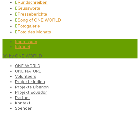
Rundschreiben

Grussworte

Presseberichte

Song of ONE WORLD

Fotogalerie

Foto des Monats

Impressum
Intranet
(c) by ONE WORLD
ONE WORLD
ONE NATURE
Volunteers
Projekte Indien
Projekte Libanon
Projekt Ecuador
Partner
Kontakt
Spenden