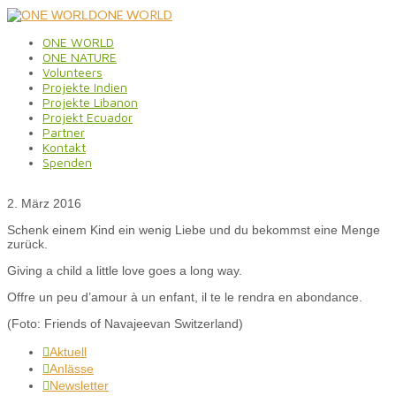
ONE WORLD
ONE WORLD
ONE NATURE
Volunteers
Projekte Indien
Projekte Libanon
Projekt Ecuador
Partner
Kontakt
Spenden
2. März 2016
Schenk einem Kind ein wenig Liebe und du bekommst eine Menge
zurück.
Giving a child a little love goes a long way.
Offre un peu d’amour à un enfant, il te le rendra en abondance.
(Foto: Friends of Navajeevan Switzerland)
Aktuell

Anlässe

Newsletter
