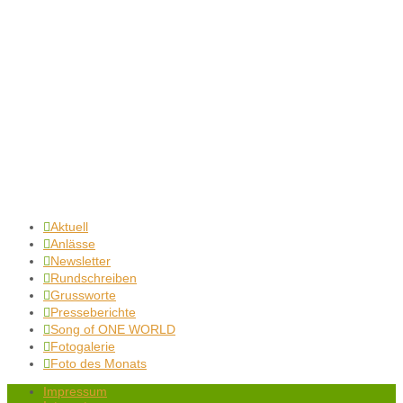
Aktuell

Anlässe

Newsletter

Rundschreiben

Grussworte

Presseberichte

Song of ONE WORLD

Fotogalerie

Foto des Monats

Impressum