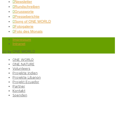
Newsletter

Rundschreiben

Grussworte

Presseberichte

Song of ONE WORLD

Fotogalerie

Foto des Monats

Impressum
Intranet
(c) by ONE WORLD
ONE WORLD
ONE NATURE
Volunteers
Projekte Indien
Projekte Libanon
Projekt Ecuador
Partner
Kontakt
Spenden