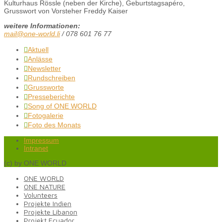
Kulturhaus Rössle (neben der Kirche), Geburtstagsapéro,
Grusswort von Vorsteher Freddy Kaiser
weitere Informationen:
mail@one-world.li
/ 078 601 76 77
Aktuell

Anlässe

Newsletter

Rundschreiben

Grussworte

Presseberichte

Song of ONE WORLD

Fotogalerie

Foto des Monats

Impressum
Intranet
(c) by ONE WORLD
ONE WORLD
ONE NATURE
Volunteers
Projekte Indien
Projekte Libanon
Projekt Ecuador