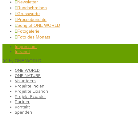
Newsletter

Rundschreiben

Grussworte

Presseberichte

Song of ONE WORLD

Fotogalerie

Foto des Monats

Impressum
Intranet
(c) by ONE WORLD
ONE WORLD
ONE NATURE
Volunteers
Projekte Indien
Projekte Libanon
Projekt Ecuador
Partner
Kontakt
Spenden