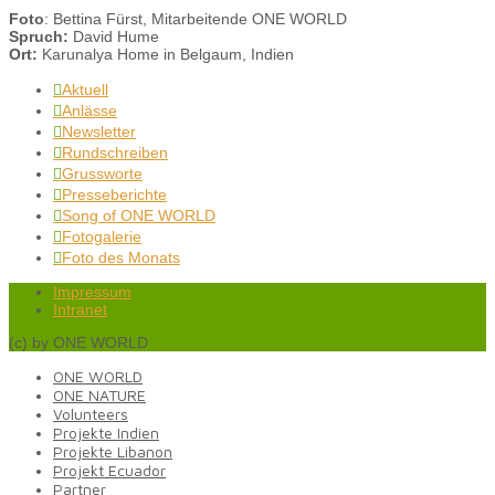
Foto
: Bettina Fürst, Mitarbeitende ONE WORLD
Spruch:
David Hume
Ort:
Karunalya Home in Belgaum, Indien
Aktuell

Anlässe

Newsletter

Rundschreiben

Grussworte

Presseberichte

Song of ONE WORLD

Fotogalerie

Foto des Monats

Impressum
Intranet
(c) by ONE WORLD
ONE WORLD
ONE NATURE
Volunteers
Projekte Indien
Projekte Libanon
Projekt Ecuador
Partner