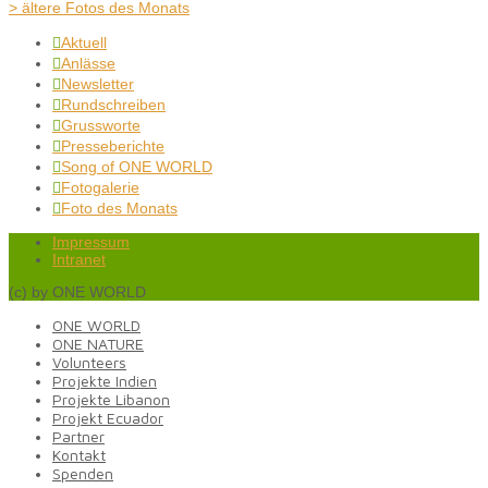
> ältere Fotos des Monats
Aktuell

Anlässe

Newsletter

Rundschreiben

Grussworte

Presseberichte

Song of ONE WORLD

Fotogalerie

Foto des Monats

Impressum
Intranet
(c) by ONE WORLD
ONE WORLD
ONE NATURE
Volunteers
Projekte Indien
Projekte Libanon
Projekt Ecuador
Partner
Kontakt
Spenden