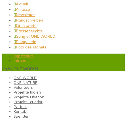
Aktuell

Anlässe

Newsletter

Rundschreiben

Grussworte

Presseberichte

Song of ONE WORLD

Fotogalerie

Foto des Monats

Impressum
Intranet
(c) by ONE WORLD
ONE WORLD
ONE NATURE
Volunteers
Projekte Indien
Projekte Libanon
Projekt Ecuador
Partner
Kontakt
Spenden