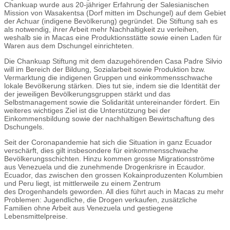
Chankuap wurde aus 20-jähriger Erfahrung der Salesianischen
Mission von Wasakentsa (Dorf mitten im Dschungel) auf dem Gebiet
der Achuar (indigene Bevölkerung) gegründet. Die Stiftung sah es
als notwendig, ihrer Arbeit mehr Nachhaltigkeit zu verleihen,
weshalb sie in Macas eine Produktionsstätte sowie einen Laden für
Waren aus dem Dschungel einrichteten.
Die Chankuap Stiftung mit dem dazugehörenden Casa Padre Silvio
will im Bereich der Bildung, Sozialarbeit sowie Produktion bzw.
Vermarktung die indigenen Gruppen und einkommensschwache
lokale Bevölkerung stärken. Dies tut sie, indem sie die Identität der
der jeweiligen Bevölkerungsgruppen stärkt und das
Selbstmanagement sowie die Solidarität untereinander fördert. Ein
weiteres wichtiges Ziel ist die Unterstützung bei der
Einkommensbildung sowie der nachhaltigen Bewirtschaftung des
Dschungels.
Seit der Coronapandemie hat sich die Situation in ganz Ecuador
verschärft, dies gilt insbesondere für einkommensschwache
Bevölkerungsschichten. Hinzu kommen grosse Migrationsströme
aus Venezuela und die zunehmende Drogenkrisre in Ecaudor.
Ecuador, das zwischen den grossen Kokainproduzenten Kolumbien
und Peru liegt, ist mittlerweile zu einem Zentrum
des Drogenhandels geworden. All dies führt auch in Macas zu mehr
Problemen: Jugendliche, die Drogen verkaufen, zusätzliche
Familien ohne Arbeit aus Venezuela und gestiegene
Lebensmittelpreise.